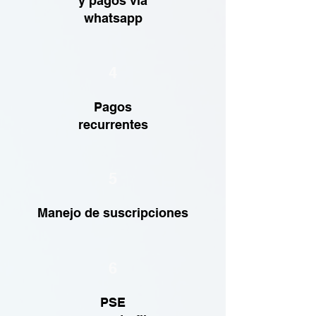
y pagos vía
whatsapp
4
Pagos
recurrentes
5
Manejo de suscripciones
6
PSE