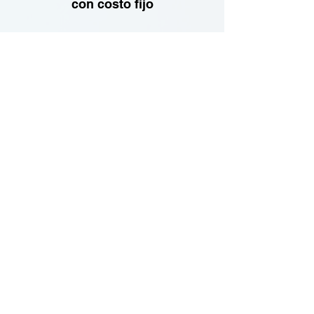
con costo fijo
7
Comisiones
parametrizables
8
Múltiples
formas de pago
9
Facturación
electrónica